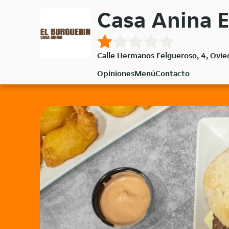
Volver
Casa Anina E
al
menú
principal
Calle Hermanos Felgueroso, 4, Ovi
Opiniones
Menú
Contacto