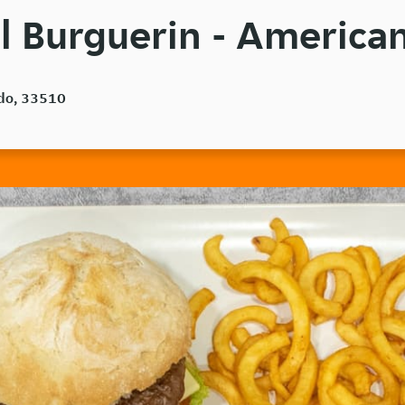
l Burguerin - America
edo, 33510